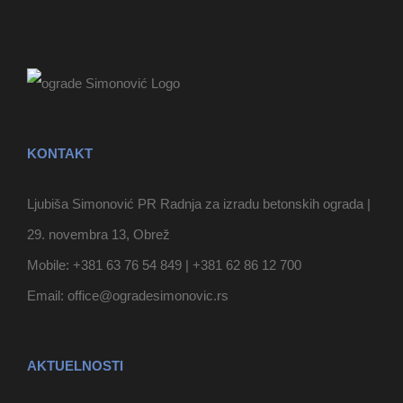
KONTAKT
Ljubiša Simonović PR Radnja za izradu betonskih ograda |
29. novembra 13, Obrež
Mobile: +381 63 76 54 849 | +381 62 86 12 700
Email:
office@ogradesimonovic.rs
AKTUELNOSTI