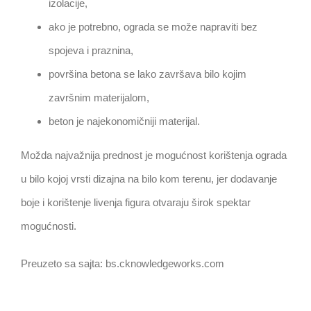
izolacije,
ako je potrebno, ograda se može napraviti bez
spojeva i praznina,
površina betona se lako završava bilo kojim
završnim materijalom,
beton je najekonomičniji materijal.
Možda najvažnija prednost je mogućnost korištenja ograda
u bilo kojoj vrsti dizajna na bilo kom terenu, jer dodavanje
boje i korištenje livenja figura otvaraju širok spektar
mogućnosti.
Preuzeto sa sajta: bs.cknowledgeworks.com