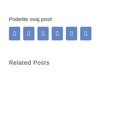
Podelite ovaj post!
facebook
twitter
linkedin
whatsapp
pinterest
Email
Related Posts