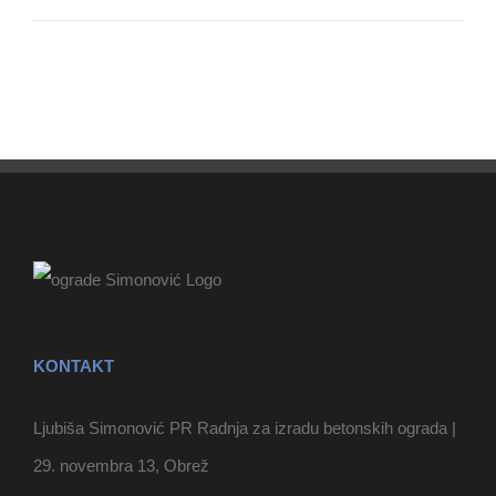
KONTAKT
Ljubiša Simonović PR Radnja za izradu betonskih ograda |
29. novembra 13, Obrež