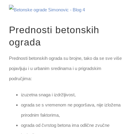
View
Larger
Prednosti betonskih
Image
ograda
Prednosti betonskih ograda su brojne, tako da se sve više
pojavljuju i u urbanim sredinama i u prigradskim
područjima:
izuzetna snaga i izdržljivost,
ograda se s vremenom ne pogoršava, nije izložena
prirodnim faktorima,
ograda od čvrstog betona ima odlične zvučne