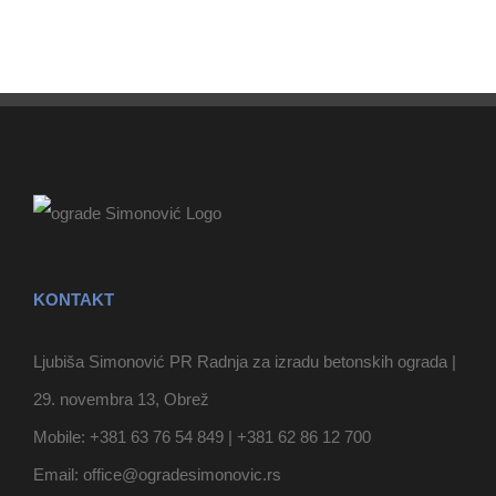
KONTAKT
Ljubiša Simonović PR Radnja za izradu betonskih ograda |
29. novembra 13, Obrež
Mobile: +381 63 76 54 849 | +381 62 86 12 700
Email:
office@ogradesimonovic.rs