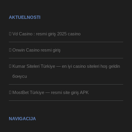
AKTUELNOSTI
Vd Casino : resmi giriş 2025 casino
Onwin Casino resmi giriş
Kumar Siteleri Türkiye — en iyi casino siteleri hoş geldin
бонусu
MostBet Türkiye — resmi site giriş APK
NAVIGACIJA